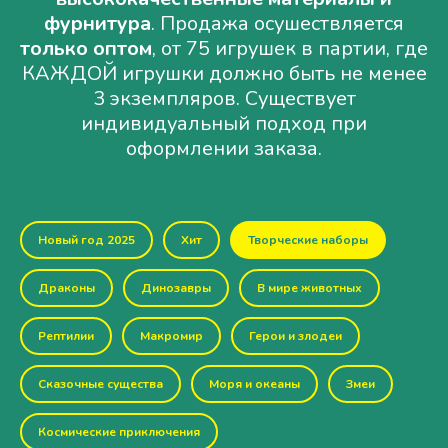
фурнитура
. Продажа осушествляется
только оптом
, от 75 игрушек в партии, где
КАЖДОЙ игрушки должно быть не менее
3 экземпляров. Существует
индивидуальный подход при
оформлении заказа.
Новый год 2025
Хит
Творческие наборы
Драконы
Динозавры
В мире животных
Рептилии
Макромир
Герои и злодеи
Сказочные существа
Моря и океаны
Змеи
Космические приключения