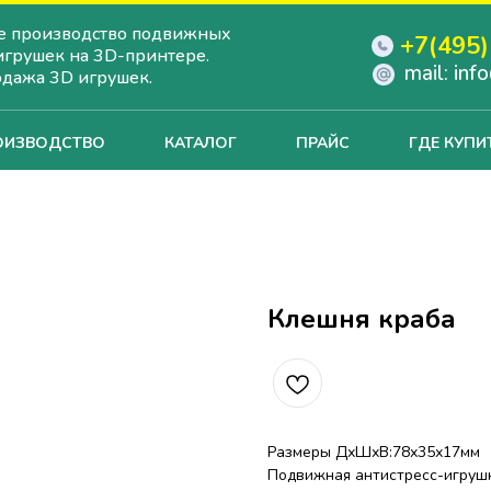
е производство подвижных
+7(495)
игрушек на 3D-принтере.
mail: in
одажа 3D игрушек.
ОИЗВОДСТВО
КАТАЛОГ
ПРАЙС
ГДЕ КУПИ
Клешня краба
Размеры ДхШхВ:78х35х17мм
Подвижная антистресс-игрушк